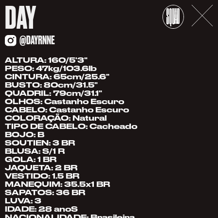
DAY
@DAYRNNE
ALTURA: 160/5'3"
PESO: 47kg/103.6lb
CINTURA: 65cm/25.6"
BUSTO: 80cm/31.5"
QUADRIL: 79cm/31.1"
OLHOS: Castanho Escuro
CABELO: Castanho Escuro
COLORAÇÃO: Natural
TIPO DE CABELO: Cacheado
BOJO: B
SOUTIEN: 3 BR
BLUSA: S/1 R
GOLA: 1 BR
JAQUETA: 2 BR
VESTIDO: 1.5 BR
MANEQUIM: 35.5x1 BR
SAPATOS: 36 BR
LUVA: 3
IDADE: 28 anoS
NACIONALIDADE: Brasileira